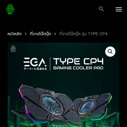
Skip
Men
to
main
content
หน้าหลัก
ที่วางโน๊ตบุ๊ค
ที่วางโน๊ตบุ๊ค รุ่น TYPE CP4