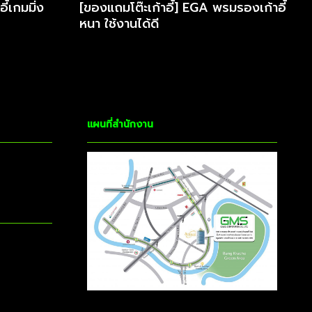
ดูโปรโมชั่น
้เกมมิ่ง
[ของแถมโต๊ะเก้าอี้] EGA พรมรองเก้าอี้
หนา ใช้งานได้ดี
แผนที่สำนักงาน