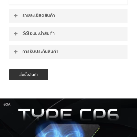
รายละเอียดสินค้า
จุดเด่นของ ที่วางโน๊ตบุ๊ค รุ่น TYPE CP6
วีดีโอแนะนำสินค้า
ขนาดสินค้า : 365x255x30 มม.
ปรับระดับความสูงได้ : 7 ระดับ
การรับประกันสินค้า
ขนาดพัดลม : 14 ซม. × 2 ตัว
ความเร็วพัดลม : 1200±10% RPM
สินค้ารับประกัน 2 ปี
โหมดไฟ RGB : 10 โหมด
สั่งซื้อสินค้า
พอร์ตเชื่อมต่อ : USB 2 ช่อง (Type A to
A)
แรงดันไฟฟ้า : DC 5V
กำลังไฟ : 3.4W
รองรับโน้ตบุ๊กขนาด 9 – 15.6 นิ้ว