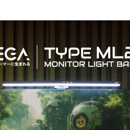
อัตโนมัติ 2.ปุ่มเปิดไฟแล
อุณหภูมิไฟไประดับสูงสุด
Stepless Dimming ใช้ระบบ
USB-C Power supply เชื่
Tilt ปรับมุมองศาการเงยไ
ติดตั้งง่ายขาเป็นแบบหนีบ
เหมาะกับจอขนาดตั้งแต่ 20 