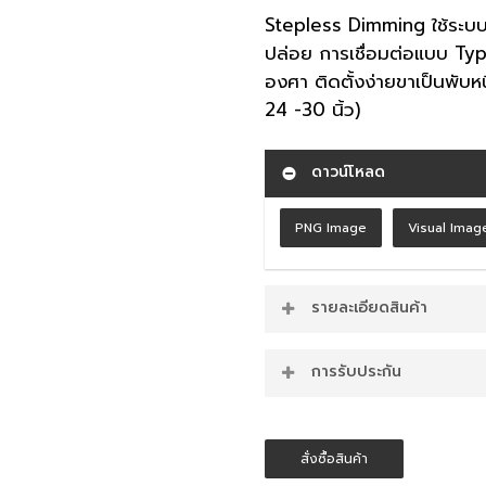
Stepless Dimming ใช้ระบบส
ปล่อย การเชื่อมต่อแบบ Ty
องศา ติดตั้งง่ายขาเป็นพับห
24 -30 นิ้ว)
ดาวน์โหลด
PNG Image
Visual Imag
รายละเอียดสินค้า
จุดเด่นของ ไฟแขวน
การรับประกัน
Product Material ABS (ว
สินค้ารับประกัน 1 ปี
LED Module (หลอดไฟเป็
ไซส์ Dimension 500x10
สั่งซื้อสินค้า
แผงควบคุม 3 ปุ่มเรียงจากซ