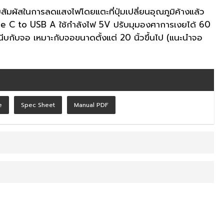
ัมผัสในการลดแสงไฟโดยแตะที่ปุ่มเปลี่ยนอุณภูมิค้างแล้ว
pe C to USB A ใช้กำลังไฟ 5V ปรับมุมองศาการเงยได้ 60
นีบกับจอ เหมาะกับจอขนาดตั้งแต่ 20 นิ้วขึ้นไป (แนะนำจอ
e
Spec Sheet
Manual PDF
จอ รุ่น TYPE ML2
ัสดุทำมาจาก ABS)
น LED)
6x85 mm.
้ายไปขวา 1.ปุ่ม Remider แตะ1 ทีเพื่อตั้งเวลา 60 นาทีไฟจะดับเอง