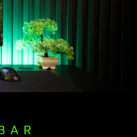
B A R