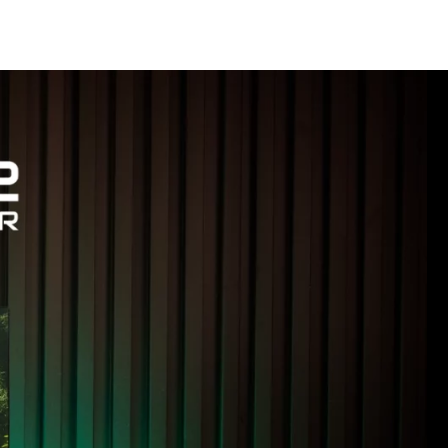
ะเปลี่ยนอุณหภูมิของไฟ ได้ 3 ระดับ 6000K 3000K 4000K 3.ปุ่มปรับ
 6000 )
สัมผัสในการลดแสงไฟโดยแตะที่ปุ่มเปลี่ยนอุณภูมิค้างแล้วปล่อย
อมต่อผ่าน USB-C to A ใช้กำลังไฟ 5V
ด้ 60 องศา
กับจอ
นิ้วขึ้นไป **แนะนำจอ 24 -30 นิ้ว**