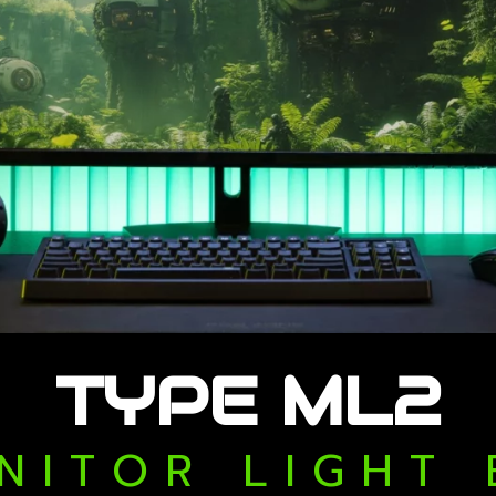
TYPE ML2
N I T O R L I G H T 