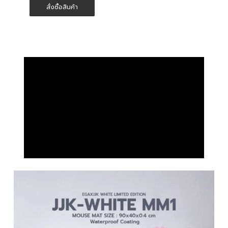
การควบคุมเมาส์ทั้งแบบ Speed และ
360 Anti-Fraying precision stitching
สั่งซื้อสินค้า
Control
Ultrafine woven microfiber water
resistance
เคลือบกันน้ำป้องกันน้ำและของเหลว
Medium to high speed
ปลอดภัยจากการหกเปื้อน
เย็บขอบรอบ 360 องศา ป้องกันการลุ่ย
เพิ่มความทนทานในการใช้งานระยะยาว
ฐานยางกันลื่นยึดแน่นกับพื้นโต๊ะ ลดการ
เคลื่อนที่ขณะใช้งาน
ประเภทแผ่นรองเมาส์ Medium to High
Speed เหมาะสำหรับทั้งการเล่นเกมและ
ใช้งานทั่วไป