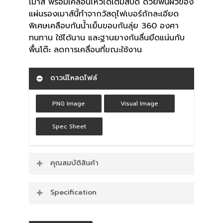
เมาส์ พร้อมเคลื่อนไหวได้เต็มสปีด ด้วยพื้นผิวของ
แผ่นรองเมาส์นี้ทำจากวัสดุไฟเบอร์ถักละเอียด
พิเศษเคลือบกันน้ำเย็บขอบกันลุ่ย 360 องศา
ทนทาน ใช้ได้นาน และฐานยางกันลื่นยึดแน่นกับ
พื้นโต๊ะ ลดการเคลื่อนที่ขณะใช้งาน
ดาวน์โหลดไฟล์
PNG Image
Visual Image
Spec Sheet
คุณสมบัติสินค้า
จุดเด่นของ แผ่นรองเมาส์ JJK White MM1
Specification
ขนาด : 90 x 40 x 0.4 ซม.
พื้นผิวไมโครไฟเบอร์ถักละเอียด รองรับ
Anti-Slips natural rubber back