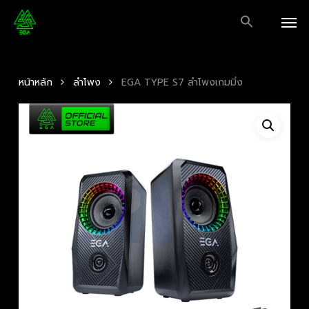
Skip
Men
to
main
content
หน้าหลัก
ลำโพง
EGA TYPE S7 ลำโพงเกมมิ่ง