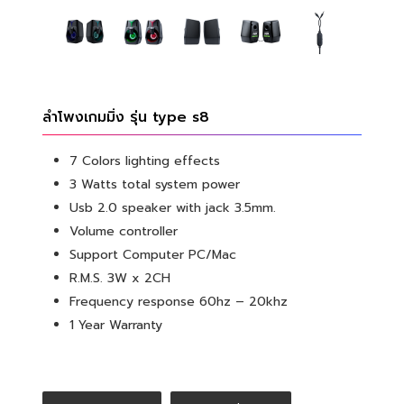
ลำโพงเกมมิ่ง รุ่น type s8
7 Colors lighting effects
3 Watts total system power
Usb 2.0 speaker with jack 3.5mm.
Volume controller
Support Computer PC/Mac
R.M.S. 3W x 2CH
Frequency response 60hz – 20khz
1 Year Warranty