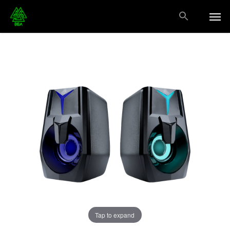
Skip
Men
to
main
content
Tap to expand